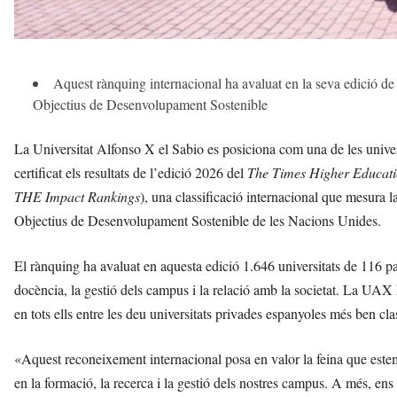
Aquest rànquing internacional ha avaluat en la seva edició de 2
Objectius de Desenvolupament Sostenible
La Universitat Alfonso X el Sabio es posiciona com una de les univers
certificat els resultats de l’edició 2026 del
The Times Higher Educatio
THE Impact Rankings
), una classificació internacional que mesura 
Objectius de Desenvolupament Sostenible de les Nacions Unides.
El rànquing ha avaluat en aquesta edició 1.646 universitats de 116 païs
docència, la gestió dels campus i la relació amb la societat. La UAX 
en tots ells entre les deu universitats privades espanyoles més ben cla
«Aquest reconeixement internacional posa en valor la feina que estem
en la formació, la recerca i la gestió dels nostres campus. A més, ens