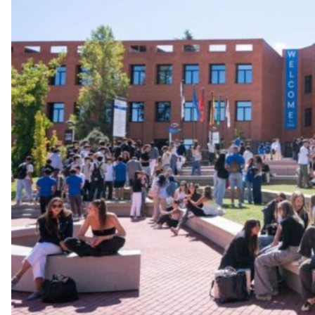
a
v
u
i