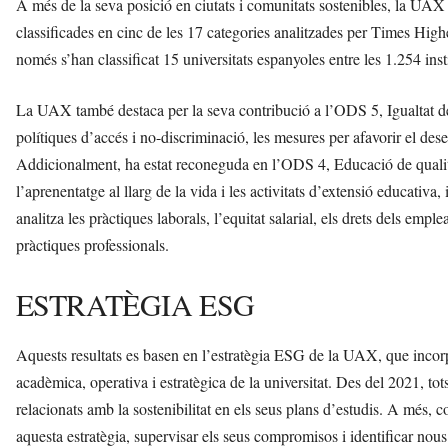
A més de la seva posició en ciutats i comunitats sostenibles, la UAX 
classificades en cinc de les 17 categories analitzades per Times Hig
només s’han classificat 15 universitats espanyoles entre les 1.254 ins
La UAX també destaca per la seva contribució a l’ODS 5, Igualtat de 
polítiques d’accés i no-discriminació, les mesures per afavorir el de
Addicionalment, ha estat reconeguda en l’ODS 4, Educació de qualitat
l’aprenentatge al llarg de la vida i les activitats d’extensió educati
analitza les pràctiques laborals, l’equitat salarial, els drets dels emplea
pràctiques professionals.
ESTRATÈGIA ESG
Aquests resultats es basen en l’estratègia ESG de la UAX, que incorpo
acadèmica, operativa i estratègica de la universitat. Des del 2021, to
relacionats amb la sostenibilitat en els seus plans d’estudis. A més
aquesta estratègia, supervisar els seus compromisos i identificar nous 