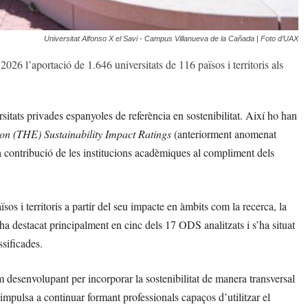
Universitat Alfonso X el Savi - Campus Villanueva de la Cañada | Foto d’UAX
026 l’aportació de 1.646 universitats de 116 països i territoris als
itats privades espanyoles de referència en sostenibilitat. Així ho han
n (THE) Sustainability Impact Ratings
(anteriorment anomenat
la contribució de les institucions acadèmiques al compliment dels
os i territoris a partir del seu impacte en àmbits com la recerca, la
ha destacat principalment en cinc dels 17 ODS analitzats i s’ha situat
ssificades.
 desenvolupant per incorporar la sostenibilitat de manera transversal
 impulsa a continuar formant professionals capaços d’utilitzar el