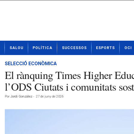
N
SALOU
POLÍTICA
SUCCESSOS
ESPORTS
OCI
o
t
í
SELECCIÓ ECONÒMICA
c
El rànquing Times Higher Educa
i
e
l’ODS Ciutats i comunitats sos
s
d
Por
Jordi González
-
27 de juny de 2026
e
S
a
l
o
u