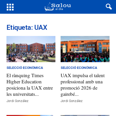
Etiqueta: UAX
SELECCIÓ ECONÒMICA
SELECCIÓ ECONÒMICA
El rànquing Times
UAX impulsa el talent
Higher Education
professional amb una
posiciona la UAX entre
promoció 2026 de
les universitats...
gairebé...
Jordi González
Jordi González