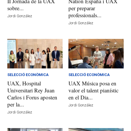
II Jornada de la UAX
Nation España i UAX
sobre...
per preparar
professionals...
Jordi González
Jordi González
SELECCIÓ ECONÒMICA
SELECCIÓ ECONÒMICA
UAX, Hospital
UAX Música posa en
Universitari Rey Juan
valor el talent pianístic
Carlos i Forus aposten
en el Dia...
per la...
Jordi González
Jordi González