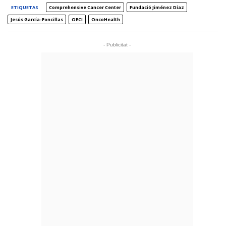
ETIQUETAS
Comprehensive Cancer Center
Fundació Jiménez Díaz
Jesús García-Foncillas
OECI
OncoHealth
- Publicitat -