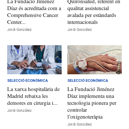
La Fundació Jiménez
Quirónsalud, referent en
Díaz és acreditada com a
qualitat assistencial
Comprehensive Cancer
avalada per estàndards
Center...
internacionals
Jordi González
Jordi González
SELECCIÓ ECONÒMICA
SELECCIÓ ECONÒMICA
La xarxa hospitalària de
La Fundació Jiménez
Madrid rebaixa les
Díaz implementa una
demores en cirurgia i...
tecnologia pionera per
controlar
Jordi González
l’oxigenoteràpia
Jordi González