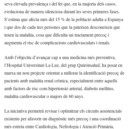
seva elevada prevalença i del fet que, en la majoria dels casos,
evoluciona de manera silenciosa durant les seves primeres fases.
S’estima que afecta més del 15 % de la població adulta a Espanya
i que dos de cada tres persones que la pateixen desconeixen que
tenen la malaltia, cosa que dificulta un tractament precoç i
augmenta el risc de complicacions cardiovasculars i renals.
Amb l’objectiu d’avançar cap a una medicina més preventiva,
l’Hospital Universitari La Luz, del grup Quirónsalud, ha posat en
marxa un nou projecte orientat a millorar la identificació precoç de
pacients amb malaltia renal crònica, especialment entre aquells
amb factors de risc com hipertensió arterial, diabetis mellitus,
malaltia cardiovascular o majors de 60 anys.
La iniciativa permetrà revisar i optimitzar els circuits assistencials
existents per afavorir un diagnòstic més precoç i una coordinació
més estreta entre Cardiologia, Nefrologia i Atenció Primària,