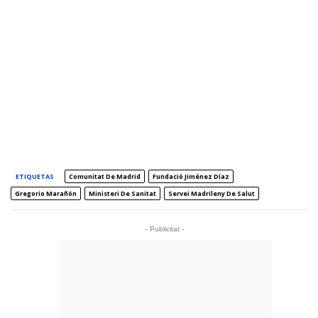
ETIQUETAS
Comunitat De Madrid
Fundació Jiménez Díaz
Gregorio Marañón
Ministeri De Sanitat
Servei Madrileny De Salut
- Publicitat -