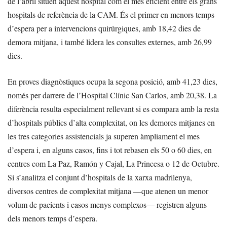
de l’abril situen aquest hospital com el més eficient entre els grans
hospitals de referència de la CAM. És el primer en menors temps
d’espera per a intervencions quirúrgiques, amb 18,42 dies de
demora mitjana, i també lidera les consultes externes, amb 26,99
dies.
En proves diagnòstiques ocupa la segona posició, amb 41,23 dies,
només per darrere de l’Hospital Clínic San Carlos, amb 20,38. La
diferència resulta especialment rellevant si es compara amb la resta
d’hospitals públics d’alta complexitat, on les demores mitjanes en
les tres categories assistencials ja superen àmpliament el mes
d’espera i, en alguns casos, fins i tot rebasen els 50 o 60 dies, en
centres com La Paz, Ramón y Cajal, La Princesa o 12 de Octubre.
Si s’analitza el conjunt d’hospitals de la xarxa madrilenya,
diversos centres de complexitat mitjana —que atenen un menor
volum de pacients i casos menys complexos— registren alguns
dels menors temps d’espera.