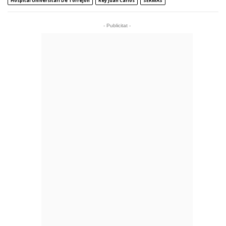
Hospital Universitari De Torrejón
Rey Juan Carlos
SERMAS
- Publicitat -