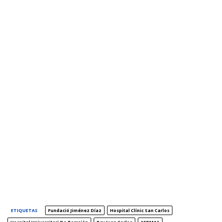
ETIQUETAS
Fundació Jiménez Díaz
Hospital Clínic San Carlos