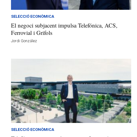
a
v
u
SELECCIÓ ECONÒMICA
i
El negoci subjacent impulsa Telefónica, ACS,
Ferrovial i Grifols
Jordi González
SELECCIÓ ECONÒMICA