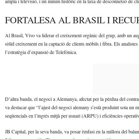
ampla i televisió, i un mínim històric en la taxa de desconnexió de cli
FORTALESA AL BRASIL I REC
Al Brasil, Vivo va liderar el creixement orgànic del grup, amb un au
sòlid creixement en la captació de clients mòbils i fibra. Els analiste
l’estratègia d’expansió de Telefónica.
D’altra banda, el negoci a Alemanya, afectat per la pèrdua del contra
va destacar que “l’ajust del negoci alemany s’està produint sota un m
seqüencials en l’ingrés mitjà per usuari (ARPU) i eficiències operativ
JB Capital, per la seva banda, va posar èmfasi en la millora del balan