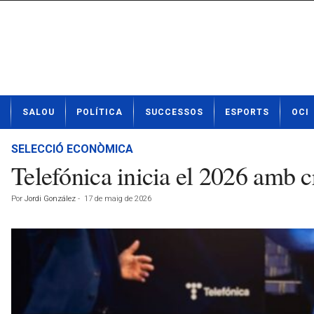
N
SALOU
POLÍTICA
SUCCESSOS
ESPORTS
OCI
o
t
í
SELECCIÓ ECONÒMICA
c
Telefónica inicia el 2026 amb c
i
e
Por
Jordi González
-
17 de maig de 2026
s
d
e
S
a
l
o
u