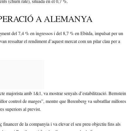
ents (churn rate), situada en el 0,7 %.
UPERACIÓ A ALEMANYA
gment del 7,4 % en ingressos i del 8,7 % en Ebitda, impulsat per un
s van ressaltar el rendiment d’aquest mercat com un pilar clau per a
cte majorista amb 1&1, va mostrar senyals d’estabilització. Bernstein
illor control de marges”, mentre que Berenberg va subratllar millores
es superiors al previst.
ç financer de la companyia i va elevar el seu preu objectiu fins als