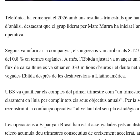
Telefónica ha començat el 2026 amb uns resultats trimestrals que han 
d’anàlisi, destacant que el grup liderat per Marc Murtra ha iniciat l’a
operativa.
Segons va informar la companyia, els ingressos van arribar als 8.127
del 0,8 % en termes orgànics. A més, l’Ebitda ajustat va avançar un 
flux de caixa lliure es va situar en 333 milions d’euros i el deute net
vegades Ebitda després de les desinversions a Llatinoamèrica.
UBS va qualificar els comptes del primer trimestre com “un trimestre 
clarament en línia per complir tots els seus objectius anuals”. Per l
reconstruint la confiança operativa” al voltant del seu pla estratègic a
Les operacions a Espanya i Brasil han estat assenyalades pels analis
teleco acumula deu trimestres consecutius de creixement accelerat, am