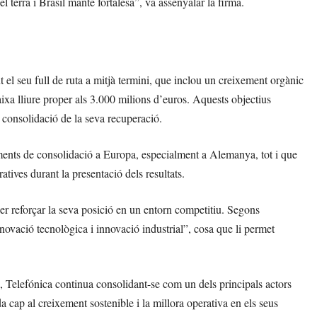
terra i Brasil manté fortalesa”, va assenyalar la firma.
t el seu full de ruta a mitjà termini, que inclou un creixement orgànic
aixa lliure proper als 3.000 milions d’euros. Aquests objectius
a consolidació de la seva recuperació.
iments de consolidació a Europa, especialment a Alemanya, tot i que
tives durant la presentació dels resultats.
per reforçar la seva posició en un entorn competitiu. Segons
novació tecnològica i innovació industrial”, cosa que li permet
 Telefónica continua consolidant-se com un dels principals actors
a cap al creixement sostenible i la millora operativa en els seus