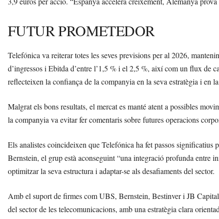
3,9 euros per acció. “Espanya accelera creixement, Alemanya prova el 
FUTUR PROMETEDOR
Telefónica va reiterar totes les seves previsions per al 2026, mantenin
d’ingressos i Ebitda d’entre l’1,5 % i el 2,5 %, així com un flux de c
reflecteixen la confiança de la companyia en la seva estratègia i en l
Malgrat els bons resultats, el mercat es manté atent a possibles mov
la companyia va evitar fer comentaris sobre futures operacions corpora
Els analistes coincideixen que Telefónica ha fet passos significatius 
Bernstein, el grup està aconseguint “una integració profunda entre in
optimitzar la seva estructura i adaptar-se als desafiaments del sector.
Amb el suport de firmes com UBS, Bernstein, Bestinver i JB Capital,
del sector de les telecomunicacions, amb una estratègia clara orientad